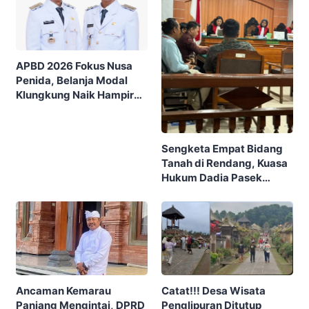
APBD 2026 Fokus Nusa
Penida, Belanja Modal
Klungkung Naik Hampir
Tiga Kali Lipat
Sengketa Empat Bidang
Tanah di Rendang, Kuasa
Hukum Dadia Pasek
Dangka Hadirkan Ahli
Hukum Adat Bali
Ancaman Kemarau
Catat!!! Desa Wisata
Panjang Mengintai, DPRD
Penglipuran Ditutup