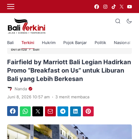
Bali
Terkini
Hukrim
Pojok Banjar
Politik
Nasional
›
Beranda
Bali
Fairfield by Marriott Bali Legian Hadirkan
Promo “Breakfast on Us” untuk Liburan
Bali yang Lebih Berkesan
Nanda
.
Juni 8, 2026 10:57 am
3 menit membaca
Facebook
WhatsApp
Twitter
Email
Telegram
LinkedIn
Pinterest