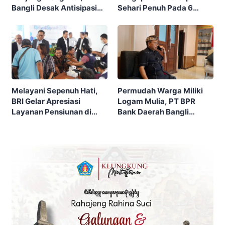
Bangli Desak Antisipasi
Sehari Penuh Pada 6
Karhutla Sejak Dini
September 2026, Ini
Alasannya…
Melayani Sepenuh Hati,
Permudah Warga Miliki
BRI Gelar Apresiasi
Logam Mulia, PT BPR
Layanan Pensiunan di
Bank Daerah Bangli
KCP Telesera untuk
Luncurkan Investasi Emas
Perkuat Pengalaman
Nasabah