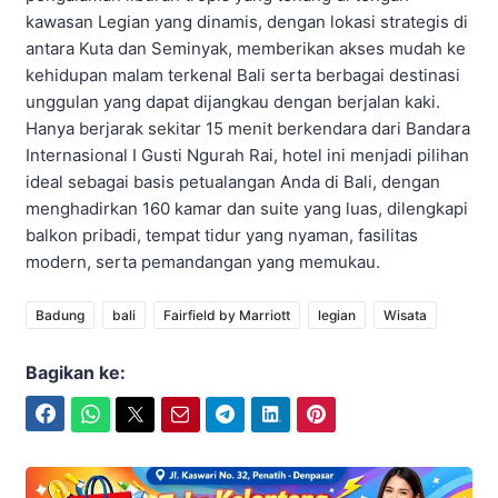
kawasan Legian yang dinamis, dengan lokasi strategis di
antara Kuta dan Seminyak, memberikan akses mudah ke
kehidupan malam terkenal Bali serta berbagai destinasi
unggulan yang dapat dijangkau dengan berjalan kaki.
Hanya berjarak sekitar 15 menit berkendara dari Bandara
Internasional I Gusti Ngurah Rai, hotel ini menjadi pilihan
ideal sebagai basis petualangan Anda di Bali, dengan
menghadirkan 160 kamar dan suite yang luas, dilengkapi
balkon pribadi, tempat tidur yang nyaman, fasilitas
modern, serta pemandangan yang memukau.
Badung
bali
Fairfield by Marriott
legian
Wisata
Bagikan ke:
Facebook
WhatsApp
Twitter
Email
Telegram
LinkedIn
Pinterest