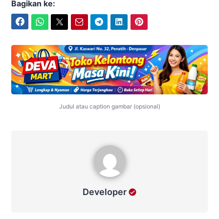
Bagikan ke:
Facebook
WhatsApp
Twitter
Email
Telegram
LinkedIn
Pinterest
Judul atau caption gambar (opsional)
Developer
Developer