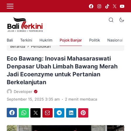
Bali
Terkini
Hukrim
Pojok Banjar
Politik
Nasional
›
Beranda
Pendidikan
Eco Bawang: Inovasi Mahasaraswati
Denpasar Ubah Limbah Bawang Merah
Jadi Ecoenzyme untuk Pertanian
Berkelanjutan
Developer
.
September 15, 2025 3:35 am
2 menit membaca
Facebook
WhatsApp
Twitter
Email
Telegram
LinkedIn
Pinterest