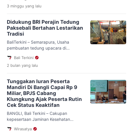
Bebandem, semakin memprihatinkan.
3 minggu
yang lalu
Sekolah dasar yang berada di kawasan
perbukitan itu kembali tidak menerima
satu pun siswa baru pada tahun ajaran
Didukung BRI Perajin Tedung
2026/2027. Kondisi tersebut membuat
Paksebali Bertahan Lestarikan
sekolah kini hanya dihuni empat orang
Tradisi
siswa, sementara jumlah tenaga
pendidiknya mencapai tujuh […]
BaliTerkini – Semarapura, Usaha
pembuatan tedung upacara di
kawasan Puri Satria Kanginan,
Bali Terkini
Paksebali, Klungkung tetap bertahan.
2 bulan
yang lalu
Meski sulitnya mendapatkan bahan
baku dan tenaga kerja, namun
nyatanya usaha ini tetap mampu
Tunggakan Iuran Peserta
bertahan. Salah satu perajin tedung,
Mandiri Di Bangli Capai Rp 9
Anak Agung Gede Anom Suwastika,
Miliar, BPJS Cabang
mengaku usaha yang kini ditekuninya
Klungkung Ajak Peserta Rutin
merupakan warisan keluarga yang
Cek Status Keaktifan
sudah dijalani sejak kecil. Pria berusia
[…]
BANGLI, Bali Terkini – Cakupan
kepesertaan Jaminan Kesehatan
Nasional (JKN) di Kabupaten Bangli per
Wirasatya
1 Mei 2026 mencapai 258.529 jiwa