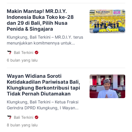
Agung Jambe, Rabu (25/3). Dalam
sambutannya, Bupati Satria
Makin Mantap! MR.D.I.Y.
menegaskan bahwa prestasi tidak
Indonesia Buka Toko ke-28
datang secara instan, melainkan melalui
dan 29 di Bali, Pilih Nusa
proses panjang yang membutuhkan
Penida & Singajara
komitmen, disiplin, dan semangat
tinggi. Ia menyebut Porsenijar sebagai
Klungkung, Bali Terkini – MR.D.I.Y. terus
ajang multi-event […]
menunjukkan komitmennya untuk
mempermudah kebutuhan jutaan
Bali Terkini
keluarga di seluruh Indonesia. Sebagai
6 bulan
yang lalu
pemimpin ritel peralatan rumah tangga
terbesar dengan pertumbuhan tercepat
MR.D.I.Y. menegaskan diri sebagai
Wayan Widiana Soroti
solusi utama bagi keluarga Indonesia.
Ketidakadilan Pariwisata Bali,
Pertama kali hadir di Indonesia pada
Klungkung Berkontribusi tapi
tahun 2017, MR.D.I.Y. telah menjangkau
Tidak Pernah Diutamakan
lebih dari jutaan anggota keluarga
Indonesia. Saat ini MR.D.I.Y. […]
Klungkung, Bali Terkini – Ketua Fraksi
Gerindra DPRD Klungkung, I Wayan
Widiana, kembali menegaskan perlunya
Bali Terkini
keadilan bagi Kabupaten Klungkung
8 bulan
yang lalu
dalam pengelolaan dan pembagian
manfaat pariwisata Bali. Pernyataan ini