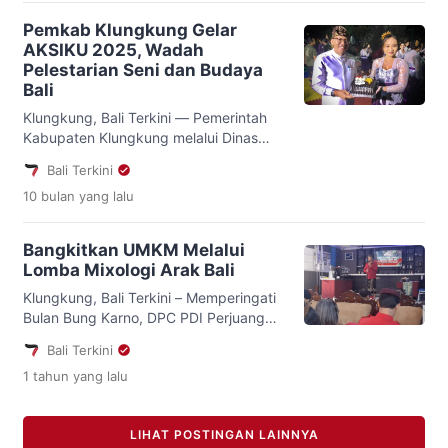
muncul setelah postingannya yang
Pemkab Klungkung Gelar
mengajak masyarakat Klungkung
AKSIKU 2025, Wadah
menolak tindakan yang dinilainya
Pelestarian Seni dan Budaya
sebagai kesewenang-wenangan
Bali
Gubernur Bali menuai pro dan kontra.
Widiana menilai perbedaan pandangan
Klungkung, Bali Terkini — Pemerintah
itu menunjukkan adanya benturan […]
Kabupaten Klungkung melalui Dinas
Kebudayaan kembali menggelar
Bali Terkini
AKSIKU 2025 (Atraksi Melestarikan Seni
10 bulan
yang lalu
Budaya di Kabupaten Klungkung)
sebagai upaya nyata dalam
melestarikan dan mengembangkan seni
Bangkitkan UMKM Melalui
budaya daerah. Ajang tahunan ini akan
Lomba Mixologi Arak Bali
berlangsung pada 16–18 Oktober 2025
di Alun-Alun Ida Dewa Agung Jambe,
Klungkung, Bali Terkini – Memperingati
Klungkung. Sejumlah lomba seni akan
Bulan Bung Karno, DPC PDI Perjuangan
memeriahkan kegiatan ini, di […]
Kabupaten Klungkung menggelar
Bali Terkini
lomba Barista Kopi Bali dan Mixologi
1 tahun
yang lalu
Arak Bali, Kamis (29/05/2025).
Kegiatan yang berlangsung di Kampus
ITC Klungkung ini melibatkan para
LIHAT POSTINGAN LAINNYA
bartender muda dari berbagai