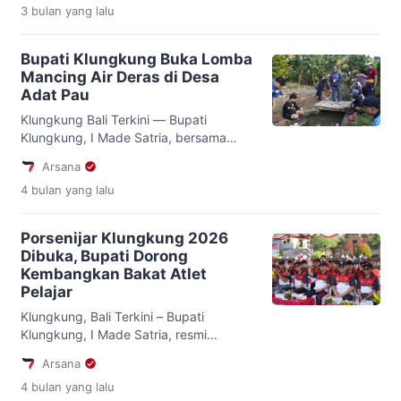
3 bulan
yang lalu
(99,76%) dari jumlah penduduk di
Kabupaten Bangli. Dari jumlah tersebut,
sebanyak 229.665 peserta tercatat
Bupati Klungkung Buka Lomba
aktif, sementara 29.864 lainnya tidak
Mancing Air Deras di Desa
aktif. Dari jumlah yang tidak aktif
Adat Pau
tersebut, tercatatnsebanyak 10.402
orang peserta mandiri menunggak
Klungkung Bali Terkini — Bupati
pembayaran dengan total […]
Klungkung, I Made Satria, bersama
Wakil Bupati Tjokorda Gde Surya Putra
Arsana
membuka Lomba Mancing Air Deras di
4 bulan
yang lalu
Jalan Subak Babakan, Desa Adat Pau,
Kecamatan Banjarangkan, Jumat (3/4).
Kegiatan ini diikuti ratusan peserta dari
Porsenijar Klungkung 2026
berbagai kalangan. Panitia
Dibuka, Bupati Dorong
menyediakan hadiah dengan total
Kembangkan Bakat Atlet
jutaan rupiah, di antaranya Juara I
Pelajar
sebesar Rp2.000.000, Juara II […]
Klungkung, Bali Terkini – Bupati
Klungkung, I Made Satria, resmi
membuka Pekan Olahraga Pelajar
Arsana
(Porsenijar) Kabupaten Klungkung
4 bulan
yang lalu
Tahun 2026 di Alun-Alun Ida Dewa