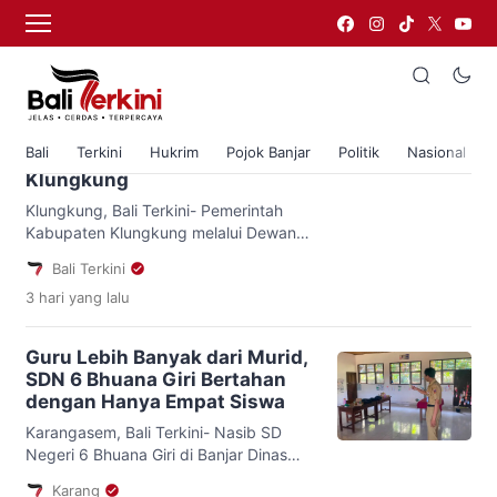
klungkung
Perkuat Kamtibmas, Ketua
DPRD Agung Anom Alokasikan
Tambahan Rp700 Juta Untuk
Bali
Terkini
Hukrim
Pojok Banjar
Politik
Nasional
Pengawasan Duktang di
Klungkung
Klungkung, Bali Terkini- Pemerintah
Kabupaten Klungkung melalui Dewan
Perwakilan Rakyat Daerah (DPRD)
Bali Terkini
mengonfirmasi alokasi tambahan
3 hari
yang lalu
anggaran sebesar Rp700 juta dalam
Anggaran Perubahan 2026. Kebijakan
ini ditujukan untuk optimalisasi
Guru Lebih Banyak dari Murid,
pemantauan serta evaluasi terhadap
SDN 6 Bhuana Giri Bertahan
mobilitas penduduk non-permanen dan
dengan Hanya Empat Siswa
tata kelola rumah kos di seluruh wilayah
Klungkung. Ketua DPRD Klungkung,
Karangasem, Bali Terkini- Nasib SD
Anak Agung Gde Anom, dalam rapat
Negeri 6 Bhuana Giri di Banjar Dinas
kerja yang […]
Komala, Desa Bhuana Giri, Kecamatan
Karang