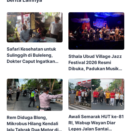
Berita Lainnya
Safari Kesehatan untuk
Sulinggih di Buleleng,
Sthala Ubud Village Jazz
Dokter Caput Ingatkan
Festival 2026 Resmi
Pentingnya Menjaga
Dibuka, Padukan Musik
Pikiran
Jazz dengan Seni Daur
Ulang
Awali Semarak HUT ke-81
Rem Diduga Blong,
RI, Wabup Wayan Diar
Mikrobus Hilang Kendali
Lepas Jalan Santai
lalu Tabrak Dua Motor di