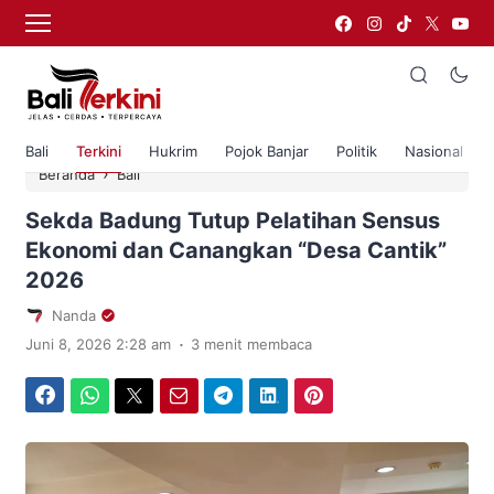
Bali
Terkini
Hukrim
Pojok Banjar
Politik
Nasional
›
Beranda
Bali
Sekda Badung Tutup Pelatihan Sensus
Ekonomi dan Canangkan “Desa Cantik”
2026
Nanda
.
Juni 8, 2026 2:28 am
3 menit membaca
Facebook
WhatsApp
Twitter
Email
Telegram
LinkedIn
Pinterest