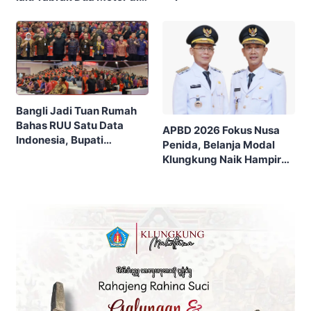
Kebersamaan
Singaraja
Bangli Jadi Tuan Rumah
Bahas RUU Satu Data
APBD 2026 Fokus Nusa
Indonesia, Bupati
Penida, Belanja Modal
Tegaskan Data Akurat
Klungkung Naik Hampir
Jadi Penentu Bansos
Tiga Kali Lipat
Tepat Sasaran