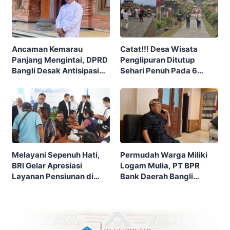
Ancaman Kemarau
Catat!!! Desa Wisata
Panjang Mengintai, DPRD
Penglipuran Ditutup
Bangli Desak Antisipasi
Sehari Penuh Pada 6
Karhutla Sejak Dini
September 2026, Ini
Alasannya…
Melayani Sepenuh Hati,
Permudah Warga Miliki
BRI Gelar Apresiasi
Logam Mulia, PT BPR
Layanan Pensiunan di
Bank Daerah Bangli
KCP Telesera untuk
Luncurkan Investasi Emas
Perkuat Pengalaman
Nasabah