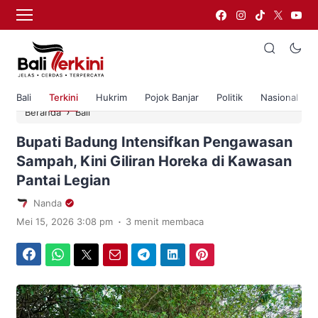
Bali
Terkini
Hukrim
Pojok Banjar
Politik
Nasional
›
Beranda
Bali
Bupati Badung Intensifkan Pengawasan
Sampah, Kini Giliran Horeka di Kawasan
Pantai Legian
Nanda
.
Mei 15, 2026 3:08 pm
3 menit membaca
Facebook
WhatsApp
Twitter
Email
Telegram
LinkedIn
Pinterest