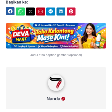
Bagikan ke:
Facebook
WhatsApp
Twitter
Email
Telegram
LinkedIn
Pinterest
Judul atau caption gambar (opsional)
Nanda
Nanda