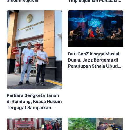
Sistem Rujukan
Titip Sejumlah Persoalan
Infrastruktur
Dari GenZ hingga Musisi
Dunia, Jazz Bergema di
Penutupan Sthala Ubud
Village Jazz Festival 2026
Perkara Sengketa Tanah
di Rendang, Kuasa Hukum
Tergugat Sampaikan
Riwayat Perkara