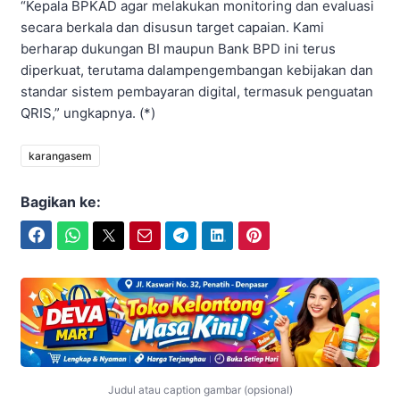
“Kepala BPKAD agar melakukan monitoring dan evaluasi
secara berkala dan disusun target capaian. Kami
berharap dukungan BI maupun Bank BPD ini terus
diperkuat, terutama dalampengembangan kebijakan dan
standar sistem pembayaran digital, termasuk penguatan
QRIS,” ungkapnya. (*)
karangasem
Bagikan ke:
Facebook
WhatsApp
Twitter
Email
Telegram
LinkedIn
Pinterest
Judul atau caption gambar (opsional)