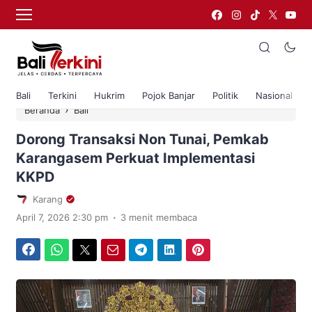
Bali
Terkini
Hukrim
Pojok Banjar
Politik
Nasional
›
Beranda
Bali
Dorong Transaksi Non Tunai, Pemkab
Karangasem Perkuat Implementasi
KKPD
Karang
.
April 7, 2026 2:30 pm
3 menit membaca
Facebook
WhatsApp
Twitter
Email
Telegram
LinkedIn
Pinterest