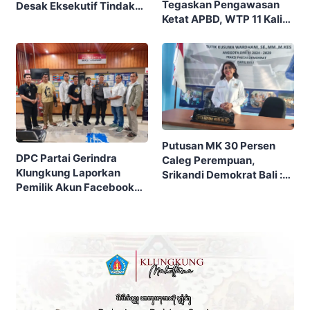
Tegaskan Pengawasan
Desak Eksekutif Tindak
Ketat APBD, WTP 11 Kali
Lanjuti Sejumlah Temuan
Berturut-turut Harus
BPK
Diiringi Perbaikan Tata
Kelola
Putusan MK 30 Persen
DPC Partai Gerindra
Caleg Perempuan,
Klungkung Laporkan
Srikandi Demokrat Bali :
Pemilik Akun Facebook
Harusnya Lebih
Rachel rachel ke Polisi