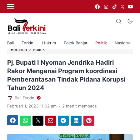
Bali
Terkini
Hukrim
Pojok Banjar
Politik
Nasional
›
Beranda
Politik
Pj. Bupati I Nyoman Jendrika Hadiri
Rakor Mengenai Program koordinasi
Pemberantasan Tindak Pidana Korupsi
Tahun 2024
Bali Terkini
.
Februari 1, 2023 11:02 am
2 menit membaca
Facebook
WhatsApp
Twitter
Email
Telegram
LinkedIn
Pinterest